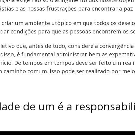
ançá-la exige não só o atingimento dos nossos objeti
ias e as nossas frustrações para encontrar a paz in
ca criar um ambiente utópico em que todos os desej
as dar condições para que as pessoas encontrem os s
eletivo que, antes de tudo, considere a convergência
m disso, é fundamental administrar bem as expectati
início. De tempos em tempos deve ser feito um real
 o caminho comum. Isso pode ser realizado por meio
dade de um é a responsabil