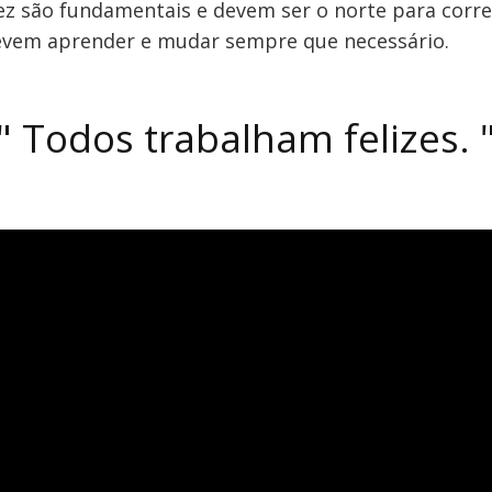
atez são fundamentais e devem ser o norte para corr
 devem aprender e mudar sempre que necessário.
"
Todos trabalham felizes.